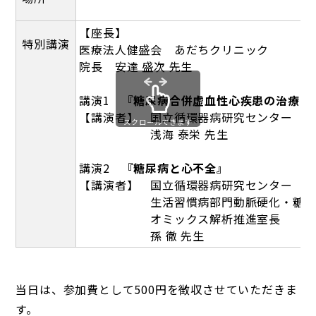
【座長】
特別講演
医療法人健盛会 あだちクリニック
院長 安達 盛次 先生
講演1
『糖尿病合併虚血性心疾患の治療 ～
【講演者】 国立循環器病研究センター 
スクロールできます
浅海 泰栄 先生
講演2
『糖尿病と心不全』
【講演者】 国立循環器病研究センター
生活習慣病部門動脈硬化・糖尿病
オミックス解析推進室長
孫 徹 先生
当日は、参加費として500円を徴収させていただきま
す。