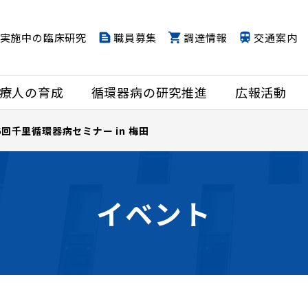
実施中の臨床研究
職員募集
調達情報
交通案内
療人の育成
循環器病の研究推進
広報活動
6回千里循環器病セミナー in 梅田
イベント