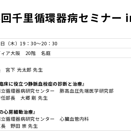
6回千里循環器病セミナー i
4日（木）19：30～20：30
ィア大阪 20階 名庭
 宮下 光太郎 先生
臨床に役立つ静脈血栓症の診断と治療』
国立循環器病研究センター 肺高血圧先端医学研究部
 大郷 剛 先生
の心房細動治療』
国立循環器病研究センター 心臓血管内科
田 崇 先生