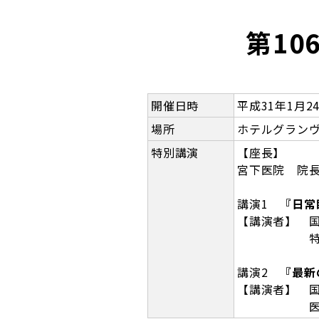
第10
開催日時
平成31年1月2
場所
ホテルグランヴ
特別講演
【座長】
宮下医院 院長
講演1
『日常
【講演者】 
特任部長
講演2
『最新
【講演者】 
医長 野