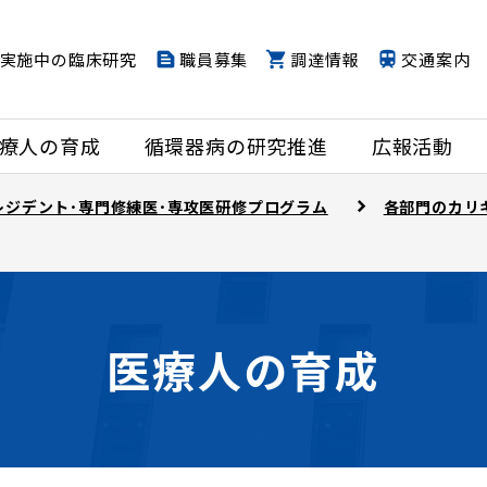
実施中の臨床研究
職員募集
調達情報
交通案内
療人の育成
循環器病の研究推進
広報活動
レジデント･専門修練医･専攻医研修プログラム
各部門のカリ
医療人の育成