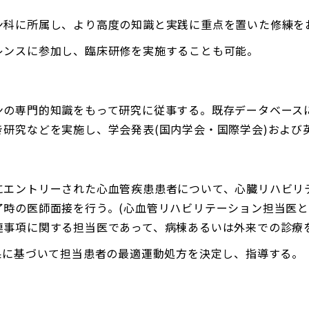
ン科に所属し、より高度の知識と実践に重点を置いた修練を
レンスに参加し、臨床研修を実施することも可能。
ンの専門的知識をもって研究に従事する。既存データベース
き研究などを実施し、学会発表(国内学会・国際学会)および
にエントリーされた心血管疾患患者について、心臓リハビリ
了時の医師面接を行う。(心血管リハビリテーション担当医
連事項に関する担当医であって、病棟あるいは外来での診療
果に基づいて担当患者の最適運動処方を決定し、指導する。