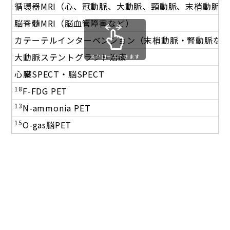
循環器MRI（心、冠動脈、大動脈、頸動脈、末梢動脈な
脳脊髄MRI（脳血管障害など）
カテーテルインターベンション（末梢動脈・腎動脈な
大動脈ステントグラフト治療
スクロールできます
心臓SPECT・脳SPECT
18
F-FDG PET
13
N-ammonia PET
15
O-gas脳PET