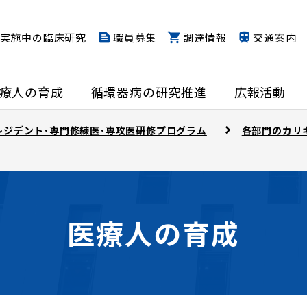
実施中の臨床研究
職員募集
調達情報
交通案内
療人の育成
循環器病の研究推進
広報活動
レジデント･専門修練医･専攻医研修プログラム
各部門のカリ
医療人の育成