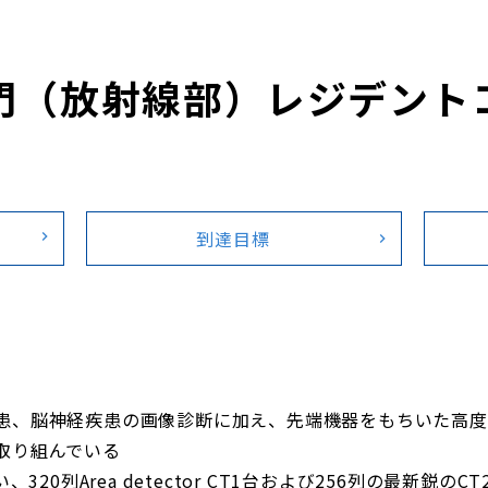
門（放射線部）レジデント
到達目標
患、脳神経疾患の画像診断に加え、先端機器をもちいた高度
取り組んでいる
320列Area detector CT1台および256列の最新鋭のC