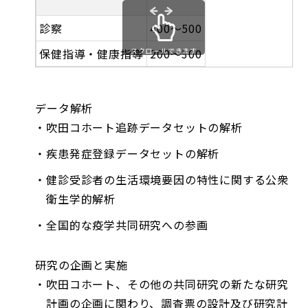
診察
400～500
保健指導・健康指導
スクロールできます
200～300
データ解析
吹田コホート追跡データセットの解析
疾患発症登録データセットの解析
健診受診者の生活環境要因の特性に関する公衆
衛生学的解析
全国的な疫学共同研究への参画
研究の企画と実施
吹田コホート、その他の共同研究の新たな研究
計画の企画に関わり、調査票の設計及び研究計