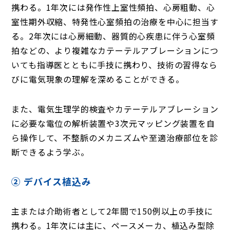
携わる。1年次には発作性上室性頻拍、心房粗動、心
室性期外収縮、特発性心室頻拍の治療を中心に担当す
る。2年次には心房細動、器質的心疾患に伴う心室頻
拍などの、より複雑なカテーテルアブレーションにつ
いても指導医とともに手技に携わり、技術の習得なら
びに電気現象の理解を深めることができる。
また、電気生理学的検査やカテーテルアブレーション
に必要な電位の解析装置や3次元マッピング装置を自
ら操作して、不整脈のメカニズムや至適治療部位を診
断できるよう学ぶ。
② デバイス植込み
主または介助術者として2年間で150例以上の手技に
携わる。1年次には主に、ペースメーカ、植込み型除