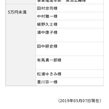
事業推進本部 黒沼宏輔様
田村忠司様
5万円未満
中村雅一様
槇野久士様
浦中康子様
田中耕史様
有馬勇一郎様
松浦ゆきみ様
重川宗一様
（2019年05月07日現在）