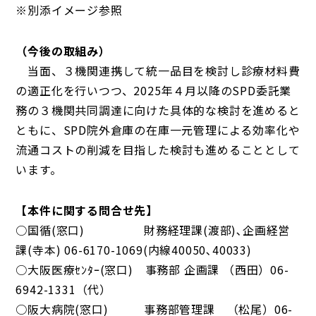
※別添イメージ参照
（今後の取組み）
当面、３機関連携して統一品目を検討し診療材料費
の適正化を行いつつ、2025年４月以降のSPD委託業
務の３機関共同調達に向けた具体的な検討を進めると
ともに、SPD院外倉庫の在庫一元管理による効率化や
流通コストの削減を目指した検討も進めることとして
います。
【本件に関する問合せ先】
○国循(窓口) 財務経理課(渡部)､企画経営
課(寺本) 06-6170-1069(内線40050､40033)
○大阪医療ｾﾝﾀｰ(窓口) 事務部 企画課 （西田）06-
6942-1331（代）
○阪大病院(窓口) 事務部管理課 （松尾）06-