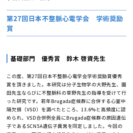
第27回日本不整脈心電学会 学術奨励
賞
基礎部門 優秀賞 鈴木 啓資先生
この度、第27回日本不整脈心電学会学術奨励賞優秀
賞を頂きました。本研究は分子生物学の大野先生、園
田先生ならびに不整脈科の草野先生の指導を受けて行
った研究です。若年Brugada症候群に合併する心室中
隔欠損（VSD）を調べたところ、13.6%と高頻度に認
められ、VSD合併例全員にBrugada症候群の原因遺伝
子であるSCN5A遺伝子異常を同定しました。今回の