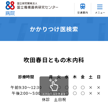
交通案内
メニュー
かかりつけ医検索
吹田春日ともの木内科
診療時間
月
火
水
木
金
土
日
午前9:30～12:30
○
○
○
○
○
×
×
午後2:00～5:00
○
○
○
○
○
×
×
スクロールできます
休診 土日祝