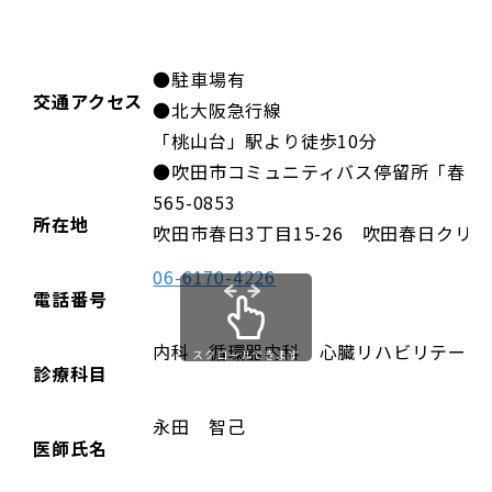
●駐車場有
交通アクセス
●北大阪急行線
「桃山台」駅より徒歩10分
●吹田市コミュニティバス停留所「春日
565-0853
所在地
吹田市春日3丁目15-26 吹田春日クリ
06-6170-4226
電話番号
内科 循環器内科 心臓リハビリテーシ
スクロールできます
診療科目
永田 智己
医師氏名