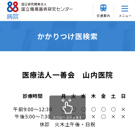
交通案内
メニュー
かかりつけ医検索
医療法人一善会 山内医院
診療時間
月
火
水
木
金
土
日
午前9:00～12:30
○
○
○
○
○
○
×
午後5:00～7:30
○
×
○
×
○
×
×
スクロールできます
休診 火木土午後・日祝