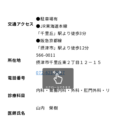
●駐車場有
交通アクセス
●JR東海道本線
「千里丘」駅より徒歩3分
●阪急京都線
「摂津市」駅より徒歩12分
566-0011
所在地
摂津市千里丘東２丁目１２－１５
072-623-0627
電話番号
スクロールできます
内科・胃腸内科・外科・肛門外科・リハ
診療科目
山内 榮樹
医師氏名