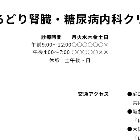
ろどり腎臓・糖尿病内科ク
診療時間
月
火
水
木
金
土
日
午前9:00～12:00
○
○
○
○
○
○
×
午後4:00～7:00
○
○
○
○
○
×
×
休診 土午後・日
交通アクセス
●駐
共用
●阪
「山
●大
「山