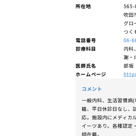
所在地
565-
吹田
グロ
つく
電話番号
06-6
診療科目
内科
謝・
医師氏名
部坂
ホームページ
http
コメント
一般内科、生活習慣病(
籍、平日休診日なし、
応。施設内にメディカ
イーツあり。各種認定
師在籍。