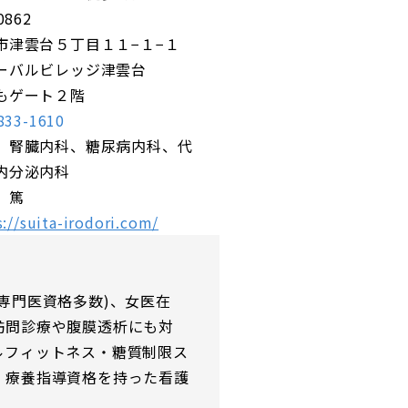
0862
市津雲台５丁目１１−１−１
ーバルビレッジ津雲台
もゲート２階
833-1610
、腎臓内科、糖尿病内科、代
内分泌内科
 篤
s://suita-irodori.com/
専門医資格多数)、女医在
訪問診療や腹膜透析にも対
ルフィットネス・糖質制限ス
・療養指導資格を持った看護