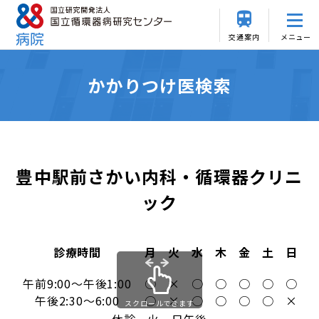
交通案内
メニュー
かかりつけ医検索
豊中駅前さかい内科・循環器クリニ
ック
診療時間
月
火
水
木
金
土
日
午前9:00～午後1:00
○
×
○
○
○
○
○
午後2:30～6:00
○
×
○
○
○
○
×
スクロールできます