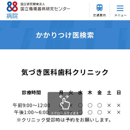
交通案内
メニュー
かかりつけ医検索
気づき医科歯科クリニック
診療時間
月
火
水
木
金
土
日
午前9:00～12:00
○
×
○
○
○
×
×
午後1:00～6:00
○
×
○
○
○
×
×
スクロールできます
※クリニック受診時は予約をお願いします。