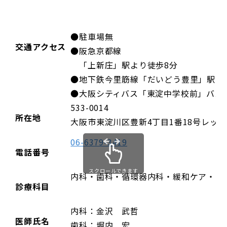
●駐車場無
交通アクセス
●阪急京都線
「上新庄」駅より徒歩8分
●地下鉄今里筋線「だいどう豊里」駅より
●大阪シティバス「東淀中学校前」バス
533-0014
所在地
大阪市東淀川区豊新4丁目1番18号レッ
06-6379-3419
電話番号
スクロールできます
内科・歯科・循環器内科・緩和ケア・訪
診療科目
内科：金沢 武哲
医師氏名
歯科：堀内 宏