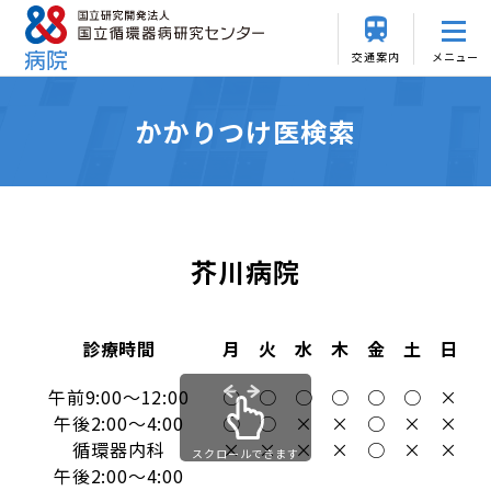
交通案内
メニュー
かかりつけ医検索
芥川病院
診療時間
月
火
水
木
金
土
日
午前9:00～12:00
○
○
○
○
○
○
×
午後2:00～4:00
○
○
×
×
○
×
×
循環器内科
×
×
×
×
○
×
×
スクロールできます
午後2:00～4:00