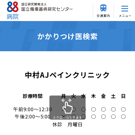
交通案内
メニュー
かかりつけ医検索
中村AJペインクリニック
診療時間
月
火
水
木
金
土
日
午前9:00～12:30
×
○
○
○
○
○
○
午後2:00～5:00
×
○
○
○
○
○
○
スクロールできます
休診 月曜日