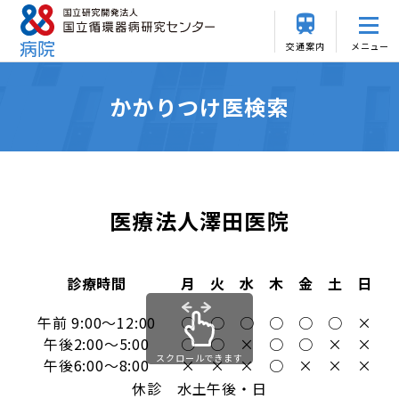
交通案内
メニュー
かかりつけ医検索
医療法人澤田医院
診療時間
月
火
水
木
金
土
日
午前 9:00～12:00
○
○
○
○
○
○
×
午後2:00～5:00
○
○
×
○
○
×
×
スクロールできます
午後6:00～8:00
×
×
×
○
×
×
×
休診 水土午後・日