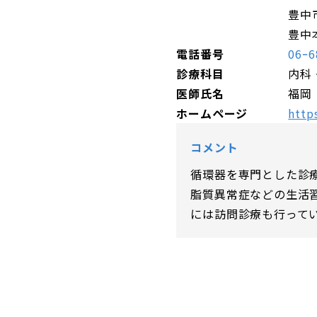
豊中
豊中
電話番号
06ｰ6
診療科目
内科
医師氏名
福岡
ホームページ
http
コメント
循環器を専門とした診
脂質異常症などの生活
には訪問診療も行って