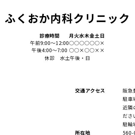
ふくおか内科クリニック
診療時間
月
火
水
木
金
土
日
午前9:00～12:00
○
○
○
○
○
○
×
午後4:00～7:00
○
○
×
○
○
×
×
休診 水土午後・日
交通アクセス
阪急
駐車
近隣
ださ
駐輪
所在地
560-