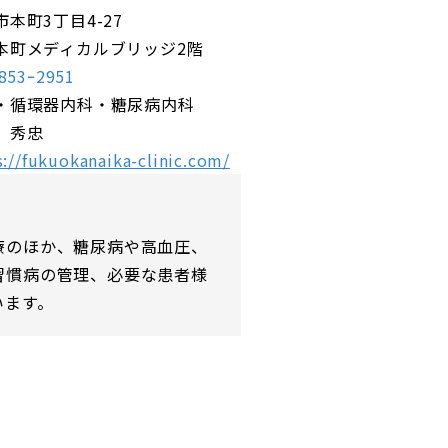
市本町3丁目4-27
本町メディカルブリッジ2階
853ｰ2951
・循環器内科・糖尿病内科
 秀忠
s://fukuokanaika-clinic.com/
療のほか、糖尿病や高血圧、
習慣病の管理、必要な患者様
います。