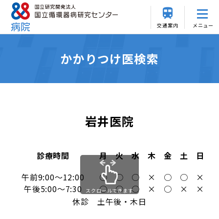
交通案内
メニュー
かかりつけ医検索
岩井医院
診療時間
月
火
水
木
金
土
日
午前9:00～12:00
○
○
○
×
○
○
×
午後5:00～7:30
○
○
○
×
○
×
×
スクロールできます
休診 土午後・木日