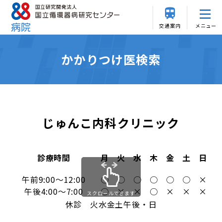
交通案内
メニュー
かかりつけ医検索
じゅんこ内科クリニック
診療時間
月
火
水
木
金
土
日
午前9:00～12:00
○
○
○
○
○
○
×
午後4:00～7:00
○
×
×
○
×
×
×
スクロールできます
休診 火水金土午後・日