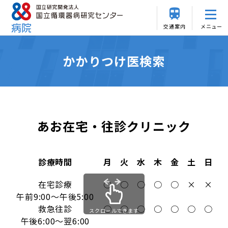
交通案内
メニュー
かかりつけ医検索
あお在宅・往診クリニック
診療時間
月
火
水
木
金
土
日
在宅診療
○
○
○
○
○
×
×
午前9:00～午後5:00
救急往診
○
○
○
○
○
○
○
スクロールできます
午後6:00～翌6:00