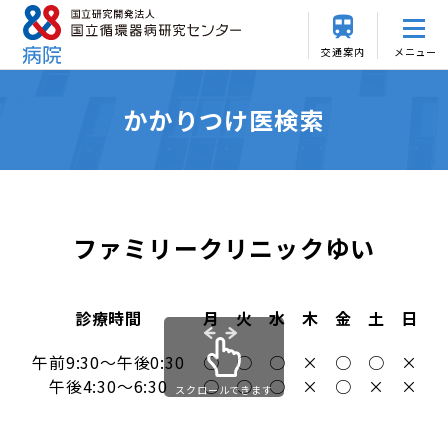
交通案内
メニュー
かかりつけ医検索
ファミリークリニックゆい
診療時間
月
火
水
木
金
土
日
午前9:30～午後0:30
○
○
○
×
○
○
×
午後4:30～6:30
○
○
○
×
○
×
×
スクロールできます