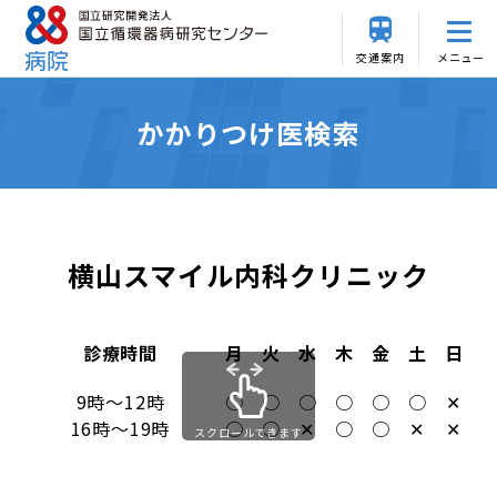
交通案内
メニュー
かかりつけ医検索
横山スマイル内科クリニック
診療時間
月
火
水
木
金
土
日
9時～12時
○
○
○
○
○
○
✕
16時～19時
○
○
✕
○
○
✕
✕
スクロールできます