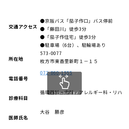
●京阪バス「茄子作口」バス停前
交通アクセス
●「藤田川」徒歩3分
●「茄子作住宅」徒歩3分
●駐車場（6台）、駐輪場あり
573-0077
所在地
枚方市東香里新町１－１５
072-860-1555
電話番号
循環器科・内科・アレルギー科・リハビ
スクロールできます
診療科目
大谷 勝彦
医師氏名