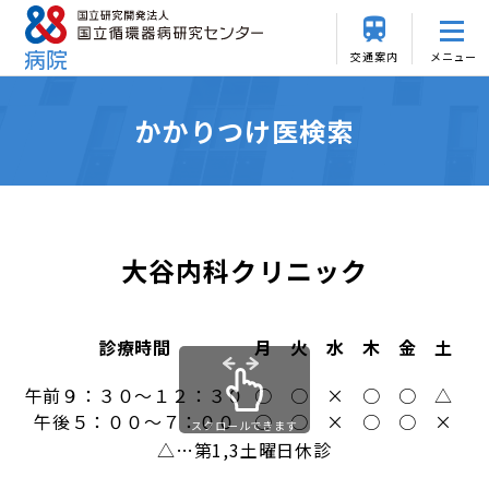
交通案内
メニュー
かかりつけ医検索
大谷内科クリニック
診療時間
月
火
水
木
金
土
日
午前９：３０～１２：３０
○
○
×
○
○
△
×
午後５：００～７：００
○
○
×
○
○
×
×
スクロールできます
△…第1,3土曜日休診