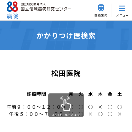
交通案内
メニュー
かかりつけ医検索
松田医院
診療時間
月
火
水
木
金
土
日
午前９：００～１２：００
○
○
○
×
○
○
×
午後５：００～７：００
○
○
×
○
○
×
×
スクロールできます