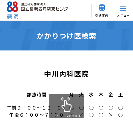
交通案内
メニュー
かかりつけ医検索
中川内科医院
診療時間
月
火
水
木
金
土
日
午前９：００～１２：００
○
○
○
○
○
○
×
午後６：００～７：３０
×
×
○
○
×
○
×
スクロールできます