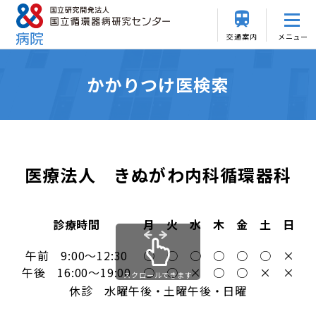
交通案内
メニュー
かかりつけ医検索
医療法人 きぬがわ内科循環器科
診療時間
月
火
水
木
金
土
日
午前 9:00～12:30
○
○
○
○
○
○
×
午後 16:00～19:00
○
○
×
○
○
×
×
スクロールできます
休診 水曜午後・土曜午後・日曜