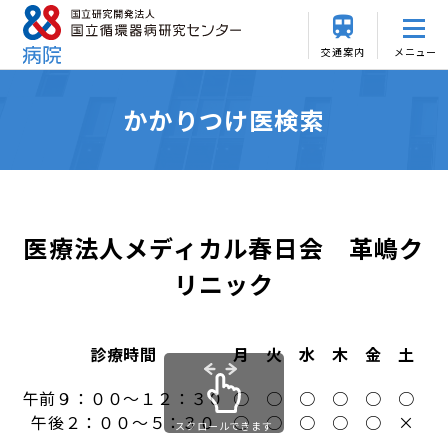
交通案内
メニュー
かかりつけ医検索
医療法人メディカル春日会 革嶋ク
リニック
診療時間
月
火
水
木
金
土
日
午前９：００～１２：３０
○
○
○
○
○
○
×
午後２：００～５：３０
○
○
○
○
○
×
×
スクロールできます