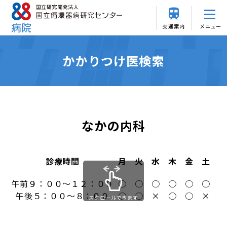
交通案内
メニュー
かかりつけ医検索
なかの内科
診療時間
月
火
水
木
金
土
日
午前９：００～１２：００
○
○
○
○
○
○
×
午後５：００～８：００
○
○
×
○
○
×
×
スクロールできます