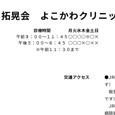
)拓晃会 よこかわクリニ
診療時間
月
火
水
木
金
土
日
午前９：００～１１：４５
○
○
○
○
※
○
×
午後５：００～６：４５
○
○
○
×
○
×
×
※午前１１：３０まで
交通アクセス
●J
す）
阪急
です
JR
病院