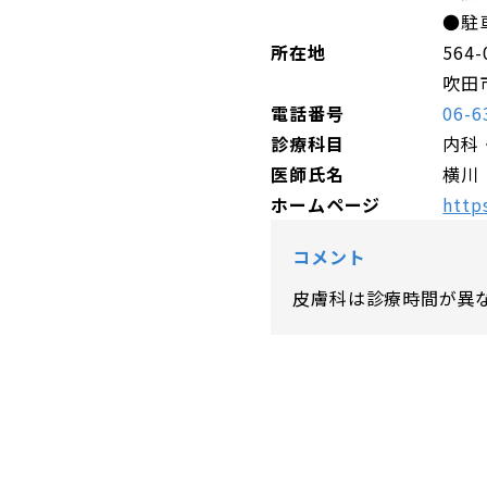
●駐
所在地
564-
吹田
電話番号
06-6
診療科目
内科
医師氏名
横川
ホームページ
http
コメント
皮膚科は診療時間が異