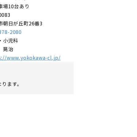
車場10台あり
0083
市朝日が丘町26番3
378-2080
・小児科
 晃治
s://www.yokokawa-cl.jp/
なります。