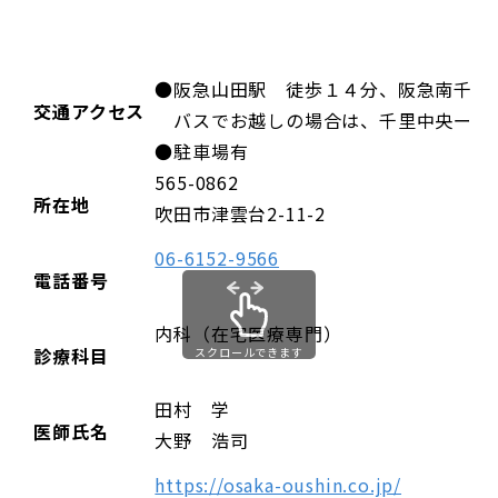
●阪急山田駅 徒歩１４分、阪急南千里
交通アクセス
バスでお越しの場合は、千里中央ー山
●駐車場有
565-0862
所在地
吹田市津雲台2-11-2
06-6152-9566
電話番号
内科（在宅医療専門）
診療科目
スクロールできます
田村 学
医師氏名
大野 浩司
https://osaka-oushin.co.jp/