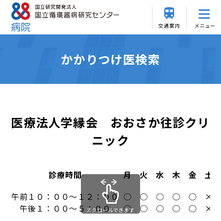
交通案内
メニュー
かかりつけ医検索
医療法人学縁会 おおさか往診クリ
ニック
診療時間
月
火
水
木
金
土
午前１０：００～１２：００
○
○
○
○
○
×
午後１：００～５：００
○
○
○
○
○
×
スクロールできます