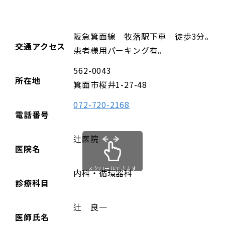
阪急箕面線 牧落駅下車 徒歩3分。
交通アクセス
患者様用パーキング有。
562-0043
所在地
箕面市桜井1-27-48
072-720-2168
電話番号
辻医院
医院名
スクロールできます
内科・循環器科
診療科目
辻 良一
医師氏名