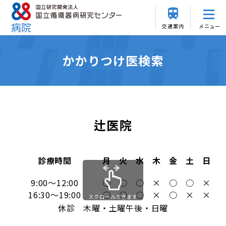
交通案内
メニュー
かかりつけ医検索
辻医院
診療時間
月
火
水
木
金
土
日
9:00～12:00
○
○
○
×
○
○
×
16:30～19:00
○
○
○
×
○
×
×
スクロールできます
休診 木曜・土曜午後・日曜