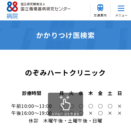
交通案内
メニュー
かかりつけ医検索
のぞみハートクリニック
診療時間
月
火
水
木
金
土
日
午前10:00～13:00
○
○
○
○
○
○
×
午後16:00～19:00
○
○
○
×
○
×
×
スクロールできます
休診 木曜午後・土曜午後・日曜