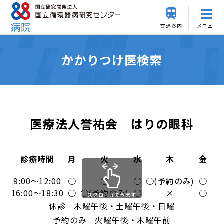
交通案内
メニュー
かかりつけ医検索
医療法人誉祐会 はりの眼科
診療時間
月
火
水
木
金
土
9:00～12:00
○
○
○
○(予約のみ)
○
○
16:00～18:30
○
○(予約のみ)
○
×
○
×
スクロールできます
休診 木曜午後・土曜午後・日曜
予約のみ 火曜午後・木曜午前