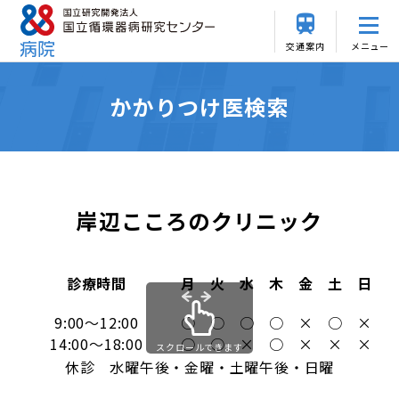
交通案内
メニュー
かかりつけ医検索
岸辺こころのクリニック
診療時間
月
火
水
木
金
土
日
9:00～12:00
○
○
○
○
×
○
×
14:00～18:00
○
○
×
○
×
×
×
スクロールできます
休診 水曜午後・金曜・土曜午後・日曜