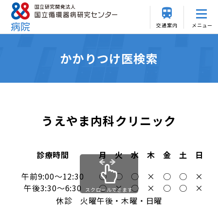
交通案内
メニュー
かかりつけ医検索
うえやま内科クリニック
診療時間
月
火
水
木
金
土
日
午前9:00～12:30
○
○
○
×
○
○
×
午後3:30～6:30
○
×
○
×
○
○
×
スクロールできます
休診 火曜午後・木曜・日曜