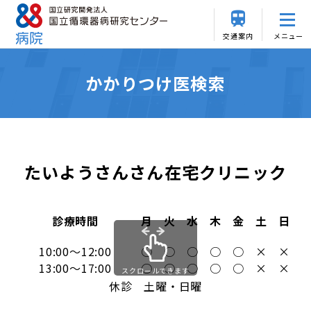
交通案内
メニュー
かかりつけ医検索
たいようさんさん在宅クリニック
診療時間
月
火
水
木
金
土
日
10:00～12:00
○
○
○
○
○
×
×
13:00～17:00
○
○
○
○
○
×
×
スクロールできます
休診 土曜・日曜