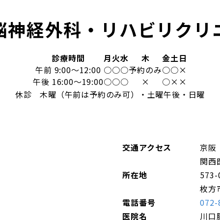
脳神経外科・リハビリクリ
診療時間
月
火
水
木
金
土
日
午前 9:00～12:00
○
○
○
予約のみ
○
○
×
午後 16:00～19:00
○
○
○
×
○
×
×
休診 木曜（午前は予約のみ可）・土曜午後・日曜
交通アクセス
京阪
関西
所在地
573-
枚方市
電話番号
072-
医院名
川口