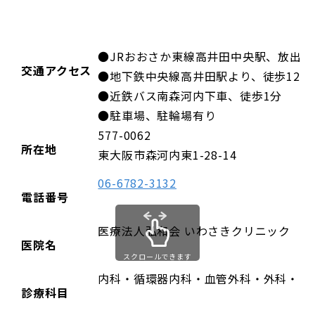
●JRおおさか東線高井田中央駅、放出駅
交通アクセス
●地下鉄中央線高井田駅より、徒歩12分
●近鉄バス南森河内下車、徒歩1分
●駐車場、駐輪場有り
577-0062
所在地
東大阪市森河内東1-28-14
06-6782-3132
電話番号
医療法人弘和会 いわさきクリニック
医院名
スクロールできます
内科・循環器内科・血管外科・外科・リ
診療科目