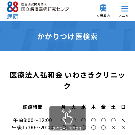
交通案内
メニュー
かかりつけ医検索
医療法人弘和会 いわさきクリニッ
ク
診療時間
月
火
水
木
金
土
日
午前8:00～12:00
○
○
○
○
○
○
×
午後17:00～20:00
○
○
○
○
○
×
×
スクロールできます