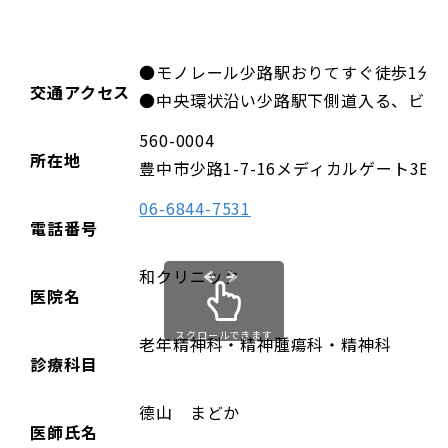
●モノレール少路駅おりてすぐ徒歩1分
交通アクセス
●中央環状沿い少路駅下側道入る、ビル
560-0004
所在地
豊中市少路1-7-16メディカルゲート3B
06-6844-7531
電話番号
和クリニック
医院名
スクロールできます
老年精神科・精神腫瘍科・精神科
診療科目
德山 まどか
医師氏名