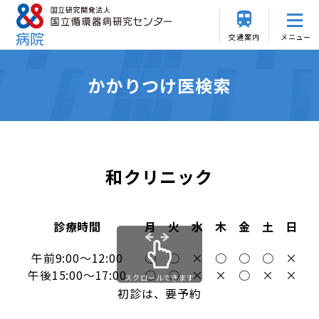
交通案内
メニュー
かかりつけ医検索
和クリニック
診療時間
月
火
水
木
金
土
日
午前9:00～12:00
○
○
×
○
○
○
×
午後15:00～17:00
○
○
×
×
○
×
×
スクロールできます
初診は、要予約