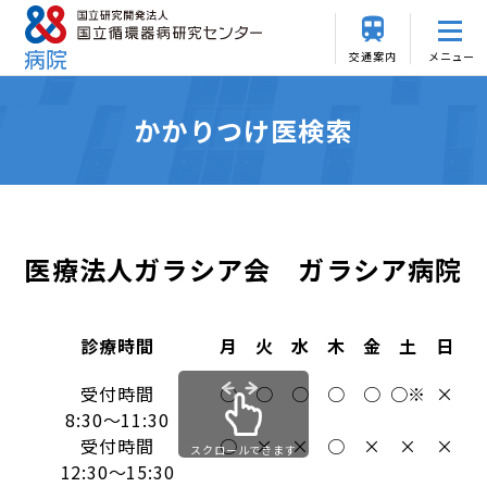
交通案内
メニュー
かかりつけ医検索
医療法人ガラシア会 ガラシア病院
診療時間
月
火
水
木
金
土
日
受付時間
○
○
○
○
○
○※
×
8:30～11:30
受付時間
○
×
×
○
×
×
×
スクロールできます
12:30～15:30