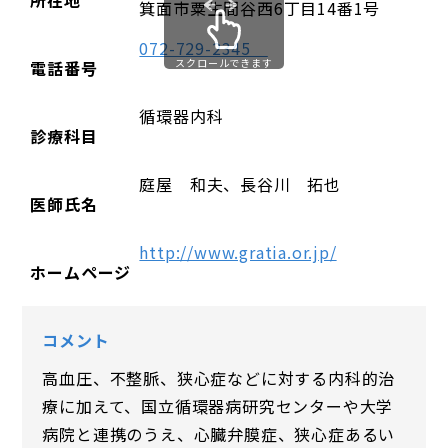
所在地
箕面市粟生間谷西6丁目14番1号
072-729-2345
スクロールできます
電話番号
循環器内科
診療科目
庭屋 和夫、長谷川 拓也
医師氏名
http://www.gratia.or.jp/
ホームページ
コメント
高血圧、不整脈、狭心症などに対する内科的治
療に加えて、国立循環器病研究センターや大学
病院と連携のうえ、心臓弁膜症、狭心症あるい