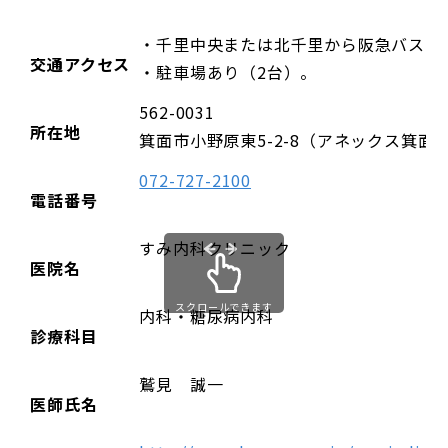
・千里中央または北千里から阪急バス「
交通アクセス
・駐車場あり（2台）。
562-0031
所在地
箕面市小野原東5-2-8（アネックス箕面
072-727-2100
電話番号
すみ内科クリニック
医院名
スクロールできます
内科・糖尿病内科
診療科目
鷲見 誠一
医師氏名