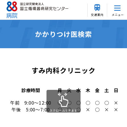
交通案内
メニュー
かかりつけ医検索
すみ内科クリニック
診療時間
月
火
水
木
金
土
日
午前 9:00～12:00
○
○
○
○
○
○
×
午後 5:00～7:00
○
○
○
×
○
×
×
スクロールできます