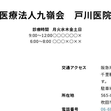
医療法人九嶺会 戸川医
診療時間
月
火
水
木
金
土
日
9:00～12:00
○
○
○
○
○
○
×
6:00～8:00
○
○
○
×
○
×
×
交通アクセス
阪急
千里
す。
駐車
所在地
565-
吹田市
電話番号
06-6