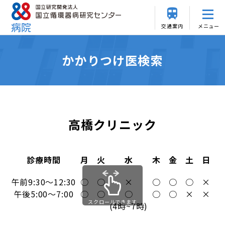
交通案内
メニュー
かかりつけ医検索
高橋クリニック
診療時間
月
火
水
木
金
土
日
午前9:30～12:30
○
○
×
○
○
○
×
午後5:00～7:00
○
○
○
○
○
×
×
スクロールできます
(4時~7時)