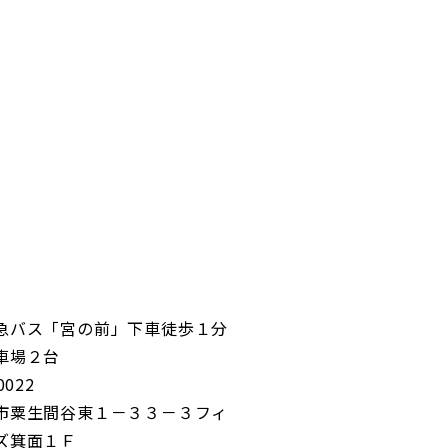
急バス「宮の前」下車徒歩１分
車場２台
0022
市粟生間谷東１－３３－３フィ
ズ箕面１Ｆ