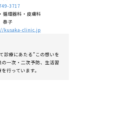
749-3717
・循環器科・皮膚科
 泰子
//kusaka-clinic.jp
て診療にあたる”この想いを
患の一次・二次予防、生活習
療を行っています。