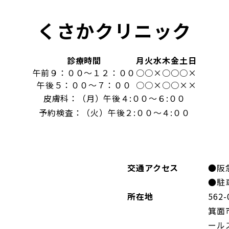
くさかクリニック
診療時間
月
火
水
木
金
土
日
午前９：００～１２：００
○
○
×
○
○
○
×
午後５：００～７：００
○
○
×
○
○
×
×
皮膚科：（月）午後４:００～６:００
予約検査：（火）午後２:００～４:００
交通アクセス
●阪
●駐
所在地
562-
箕面
ール