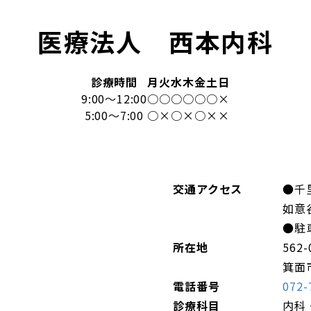
医療法人 西本内科
診療時間
月
火
水
木
金
土
日
9:00～12:00
○
○
○
○
○
○
×
5:00～7:00
○
×
○
×
○
×
×
交通アクセス
●千
如意
●駐
所在地
562-
箕面市
電話番号
072-
診療科目
内科