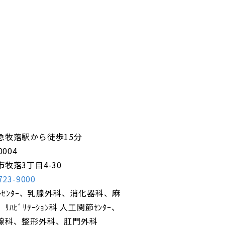
急牧落駅から徒歩15分
0004
市牧落3丁目4-30
723-9000
ｽﾄｾﾝﾀｰ、乳腺外科、消化器科、麻
ﾘﾊﾋﾞﾘﾃｰｼｮﾝ科 人工関節ｾﾝﾀｰ、
線科、整形外科、肛門外科