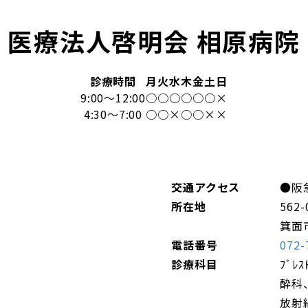
医療法人啓明会 相原病院
診療時間
月
火
水
木
金
土
日
9:00～12:00
○
○
○
○
○
○
×
4:30～7:00
○
○
×
○
○
×
×
交通アクセス
●阪
所在地
562-
箕面
電話番号
072-
診療科目
ﾌﾞﾚ
酔科、
放射