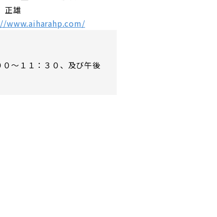
 正雄
://www.aiharahp.com/
００～１１：３０、及び午後