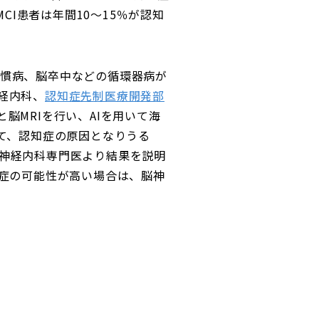
CI患者は年間10～15％が認知
。
慣病、脳卒中などの循環器病が
経内科、
認知症先制医療開発部
脳MRIを行い、AIを用いて海
て、認知症の原因となりうる
神経内科専門医より結果を説明
知症の可能性が高い場合は、脳神