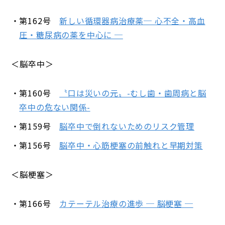
第162号
新しい循環器病治療薬─ 心不全・高血
圧・糖尿病の薬を中心に ─
＜脳卒中＞
第160号
〝口は災いの元〟-むし歯・歯周病と脳
卒中の危ない関係-
第159号
脳卒中で倒れないためのリスク管理
第156号
脳卒中・心筋梗塞の前触れと早期対策
＜脳梗塞＞
第166号
カテーテル治療の進歩 ─ 脳梗塞 ─