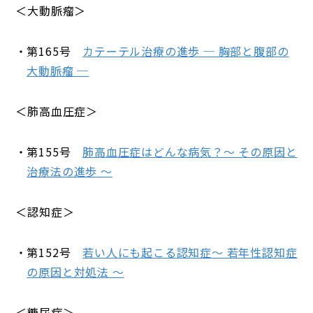
＜大動脈瘤＞
第165号
カテーテル治療の進歩 ─ 胸部と腹部の
大動脈瘤 ─
＜肺高血圧症＞
第155号
肺高血圧症はどんな病気？～ その原因と
治療法の進歩 ～
＜認知症＞
第152号
若い人にも起こる認知症～ 若年性認知症
の原因と対処法 ～
＜糖尿病＞