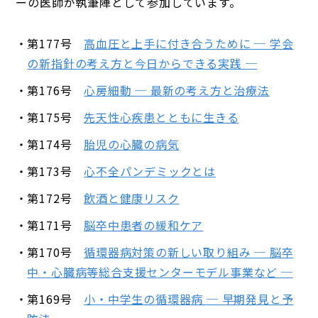
ーの医師が執筆陣として参加しています。
第177号
高血圧と上手に付き合うために ─ 学会
の新指針の考え方と今日からできる実践 ─
第176号
心房細動 ─ 最新の考え方と治療法
第175号
先天性心疾患とともに生きる
第174号
胎児の心臓の病気
第173号
心不全パンデミックとは
第172号
飲酒と健康リスク
第171号
脳卒中患者の緩和ケア
第170号
循環器病対策の新しい取り組み ─ 脳卒
中・心臓病等総合支援センターモデル事業など ─
第169号
小・中学生の循環器病 ─ 早期発見と予